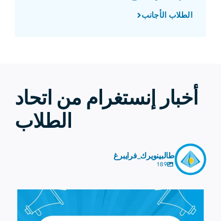
الطلاب الأجانب
أخبار إنستغرام من اتحاد
الطلاب
طالبينويرك_فرايبرغ
189
7 أغسطس
0
41