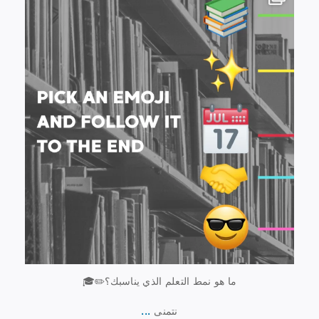
0
28
ما هو نمط التعلم الذي يناسبك؟✏️🎓
...
نتمنى