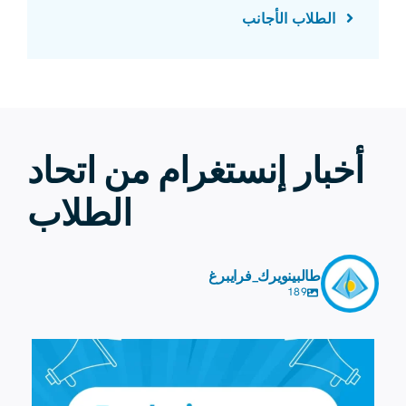
الطلاب الأجانب
أخبار إنستغرام من اتحاد
الطلاب
طالبينويرك_فرايبرغ
189
7 أغسطس
0
41