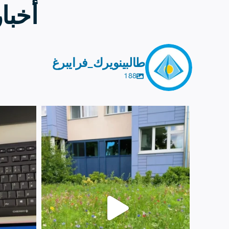
أخبا
طالبينويرك_فرايبرغ
188
يوليو 8
6
112