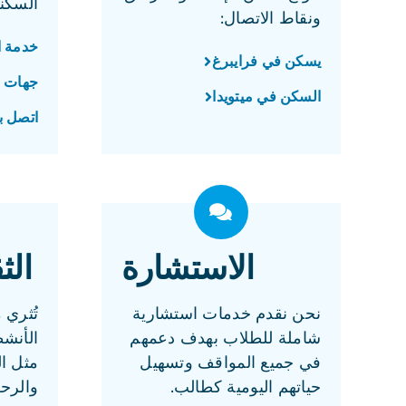
السكن
ونقاط الاتصال:
خدمة ا
يسكن في فرايبرغ
جهات ا
السكن في ميتويدا
اتصل بـ
الاستشارة
الث
نحن نقدم خدمات استشارية
تُثري
شاملة للطلاب بهدف دعمهم
الأنشط
في جميع المواقف وتسهيل
مثل ا
حياتهم اليومية كطالب.
والرحل