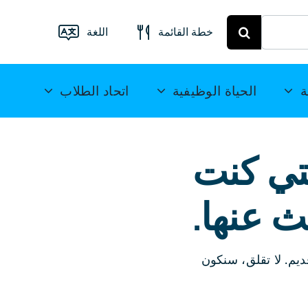
خطة القائمة
اللغة
قائمة الطعام
فرايبرغ
Deutsch
ة
الحياة الوظيفية
اتحاد الطلاب
خطة الوجبات
English
ميتويدا
(UK)
لتي كنت
Français
ث عنها.
Español
简
体中文
ديم. لا تقلق، سنكون
العربية