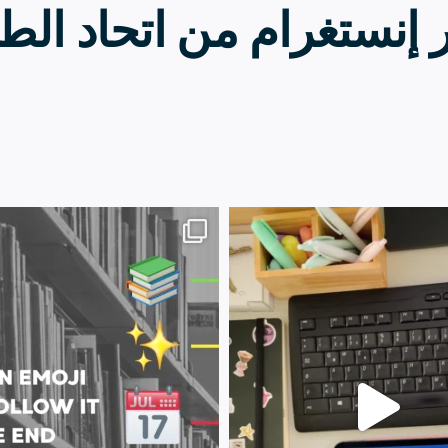
ر إنستغرام من اتحاد الط
13 يوليو
20 يوليو
0
28
0
61