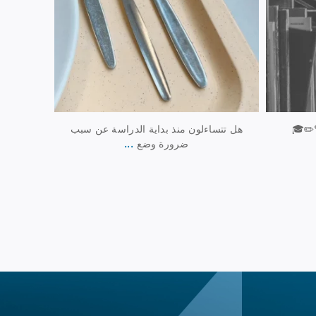
؟✏️🎓
هل تتساءلون منذ بداية الدراسة عن سبب
...
ضرورة وضع