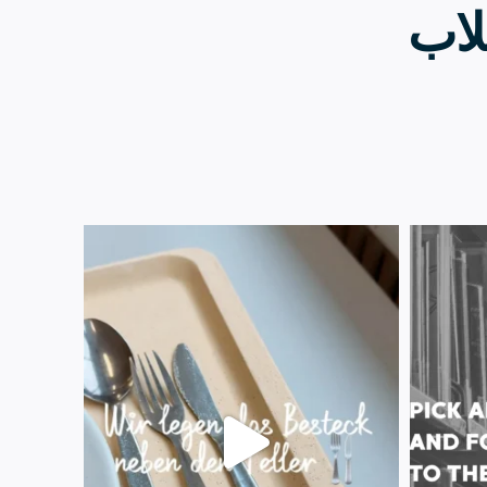
لاب
23 يوليو
1
224