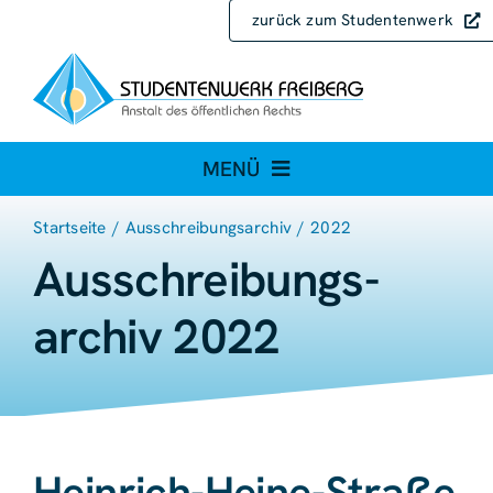
Zum
zurück zum Studentenwerk
Inhalt
springen
MENÜ
Startseite
Ausschreibungsarchiv
2022
Ausschreibungen
Ausschreibungs­
Ausschreibungsarchiv
archiv 2022
Heinrich-Heine-Straße