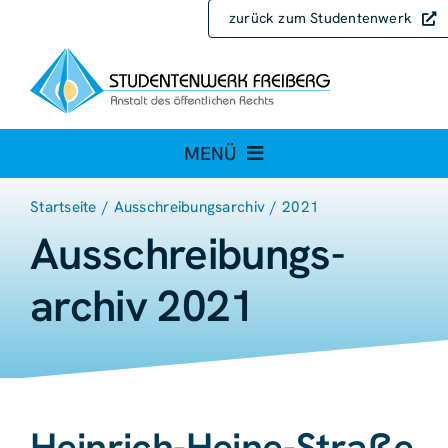
Zum
zurück zum Studentenwerk
Inhalt
springen
MENÜ
Startseite
Ausschreibungsarchiv
2021
Ausschreibungen
Ausschreibungs­
Ausschreibungsarchiv
archiv 2021
Heinrich-Heine-Straße