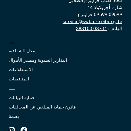
اتحاد طلاب فرايبرغ الطلابي
شارع أجريكولا 14
09599 09599 فرايبرغ
service@swf.tu-freiberg.de
الهاتف:
03731 383100
سجل الشفافية
التقارير السنوية ومصدر الأموال
الاستطلاعات
المناقصات
حماية البيانات
قانون حماية المبلغين عن المخالفات
بصمة